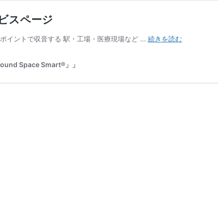
サービスページ
Sound
をピンポイントで収音する 駅・工場・医療現場など …
続きを読む
Pipette®
エ
 Space Smart®」」
リ
ア
収
音
マ
イ
ク
サ
ー
ビ
ス
ペ
ー
ジ