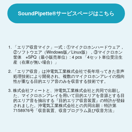
SoundPipette®サービスページはこちら
「エリア収音マイク」一式：①マイクロホンハードウェア，
②ソフトウエア（Windows版／Linux版），③マイクロホン
筐体 ※SPQ（最小販売単位）: 4 pcs 「4セット単位受注生
産（在庫が無い場合）」
「エリア収音」は沖電気工業株式会社で長年培ってきた音声
処理技術により開発され、複数のマイクロホンアレイの指向
性が重なる目的エリア音のみを収音する技術です。
株式会社フィートと、沖電気工業株式会社と共同で出願し
た、マイクロホンアレイを用いて目的エリアを音源とする目
的エリア音を抽出する『目的エリア収音装置』の特許が登録
されました。沖電気工業株式会社との共同出願：特許第
7158976号「収音装置、収音プログラム及び収音方法」