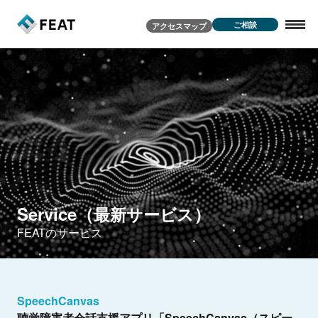
ご相談
アクセスマップ
Service（
）
最
新
サ
ー
ビ
ス
FEATのサービス
SpeechCanvas
聴覚障害者会話支援アプリ「SpeechCanvas（スピー