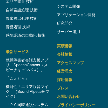
エリア収音 技術
システム開発
自然言語処理 技術
アプリケーション開発
異常検出処理 技術
研究開発
音響処理 技術
サーバー運用
感情認識の自動化 技術
実績情報
最新サービス
会社情報
聴覚障害者会話支援アプ
アクセスマップ
リ「SpeechCanvas（ス
ピーチキャンバス）」
経営理念
「こえとら」
採用情報
機能性「エリア収音マイ
プレス
ク」（Sound Pipette® マ
イク）
お問い合わせ
「ＰＣ同時通訳システム
プライバシーポリシー