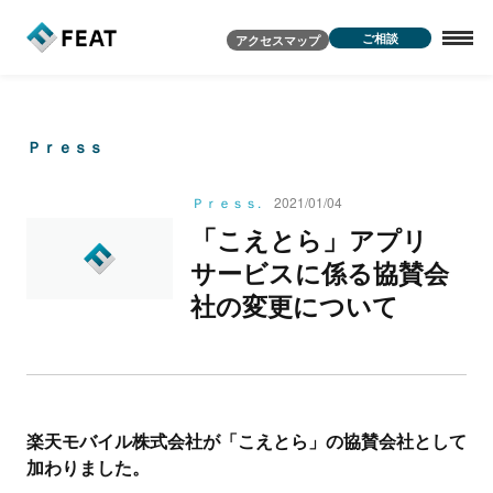
ご相談
アクセスマップ
Ｐｒｅｓｓ
Ｐｒｅｓｓ.
2021/01/04
「
」
こ
え
と
ら
ア
プ
リ
サ
ー
ビ
ス
に
係
る
協
賛
会
社
の
変
更
に
つ
い
て
楽天モバイル株式会社が「こえとら」の協賛会社として
加わりました。