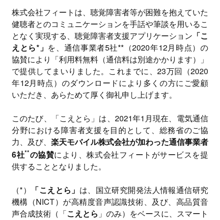
株式会社フィートは、聴覚障害者等が困難を抱えていた
健聴者とのコミュニケーションを手話や筆談を用いるこ
となく実現する、聴覚障害者支援アプリケーション
「こ
えとら*」
を、通信事業者5社**（2020年12月時点）の
協賛により「利用料無料（通信料は別途かかります）」
で提供してまいりました。これまでに、23万回（2020
年12月時点）のダウンロードにより多くの方にご愛顧
いただき、あらためて厚く御礼申し上げます。
このたび、「こえとら」は、2021年1月現在、電気通信
分野における障害者支援を目的として、総務省のご協
力、及び、
楽天モバイル株式会社が加わった通信事業者
**
6社
の協賛
により、株式会社フィートがサービスを提
供することとなりました。
（*）
「こえとら」
は、国立研究開発法人情報通信研究
機構（NICT）が高精度音声認識技術、及び、高品質音
声合成技術（「
こえとら
」のみ）をベースに、スマート