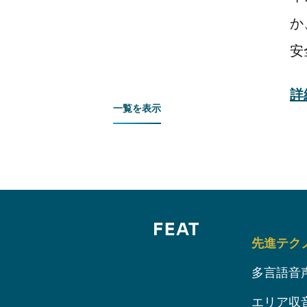
か
安
詳
一覧を表示
先進テク
多言語音
エリア収