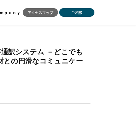
ｍｐａｎｙ
アクセスマップ
ご相談
－
時
通
訳
シ
ス
テ
ム
ど
こ
で
も
材
と
の
円
滑
な
コ
ミ
ュ
ニ
ケ
ー