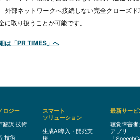
、外部ネットワークへ接続しない完全クローズド
全に取り扱うことが可能です。
細は「PR TIMES」へ
ノロジー
スマート
最新サービ
ソリューション
声翻訳 技術
聴覚障害者
生成AI導入・開発支
アプリ
音 技術
援
「SpeechC