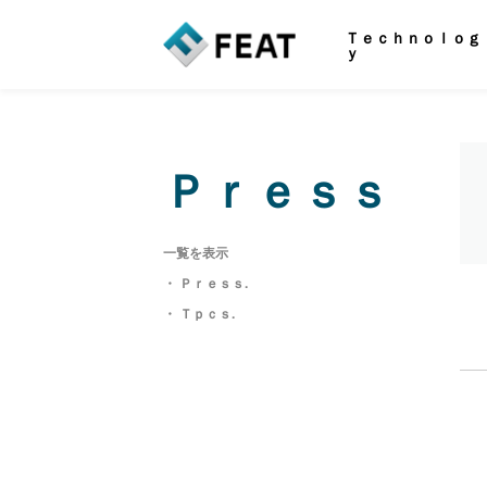
Ｔｅｃｈｎｏｌｏｇ
ｙ
Ｐｒｅｓｓ
一覧を表示
・ Ｐｒｅｓｓ.
・ Ｔｐｃｓ.