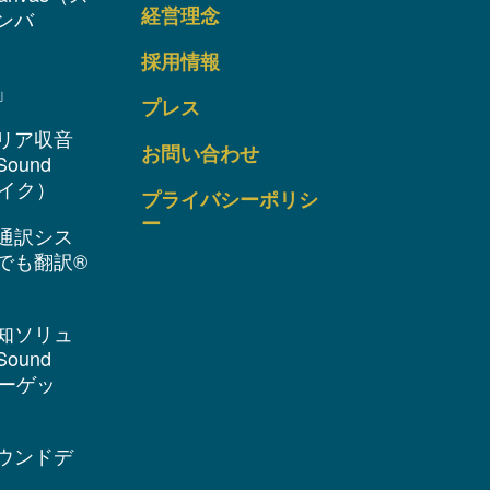
経営理念
ンバ
採用情報
」
プレス
リア収音
お問い合わせ
ound
 マイク）
プライバシーポリシ
ー
通訳シス
でも翻訳®
知ソリュ
ound
 ターゲッ
ウンドデ