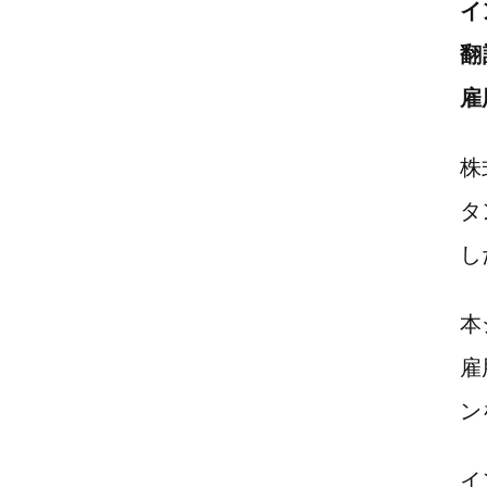
イ
翻
雇
株
タ
し
本
雇
ン
イ