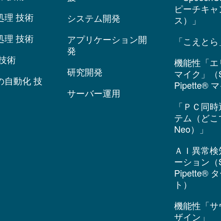
ピーチキャ
処理 技術
システム開発
ス）」
処理 技術
アプリケーション開
「こえとら
発
技術
機能性「エ
研究開発
マイク」（S
の自動化 技
Pipette®
サーバー運用
「ＰＣ同時
テム（どこ
Neo）」
ＡＩ異常検
ーション（S
Pipette®
ト）
機能性「サ
ザイン」