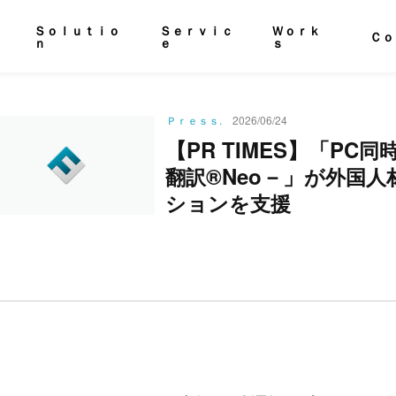
Ｓｏｌｕｔｉｏ
Ｓｅｒｖｉｃ
Ｗｏｒｋ
Ｃｏ
ｎ
ｅ
ｓ
Ｐｒｅｓｓ.
2026/06/24
【PR TIMES】「PC
同
®Neo－」
翻
訳
が
外
国
人
シ
ョ
ン
を
支
援