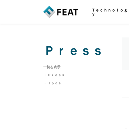
Ｔｅｃｈｎｏｌｏｇ
ｙ
Ｐｒｅｓｓ
一覧を表示
・ Ｐｒｅｓｓ.
・ Ｔｐｃｓ.