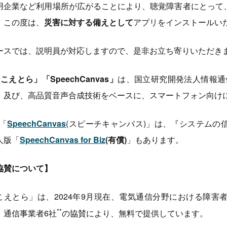
用企業など利用場所が広がることにより、聴覚障害者にとって
。この度は、
災害に対する備えとして
アプリをインストールい
ースでは、説明員が対応しますので、是非お立ち寄りいただき
こえとら」「SpeechCanvas」
は、国立研究開発法人情報通
、及び、高品質音声合成技術をベースに、スマートフォン向け
「
SpeechCanvas
(スピーチキャンバス)」は、『システムの
人版「
SpeechCanvas for Biz
(有償)
」もあります。
協賛について】
こえとら」は、2024年9月現在、電気通信分野における障害
**
、通信事業者6社
の協賛により、無料で提供しています。