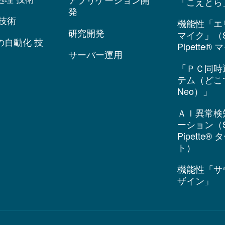
「こえとら
発
技術
機能性「エ
研究開発
マイク」（S
の自動化 技
Pipette®
サーバー運用
「ＰＣ同時
テム（どこ
Neo）」
ＡＩ異常検
ーション（S
Pipette®
ト）
機能性「サ
ザイン」