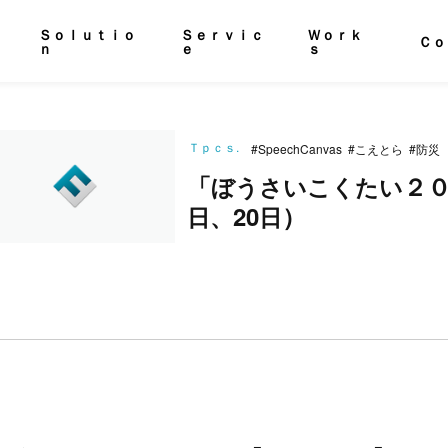
Ｓｏｌｕｔｉｏ
Ｓｅｒｖｉｃ
Ｗｏｒｋ
Ｃｏ
ｎ
ｅ
ｓ
Ｔｐｃｓ.
SpeechCanvas
こえとら
防災
「
２
ぼ
う
さ
い
こ
く
た
い
20
）
日
、
日