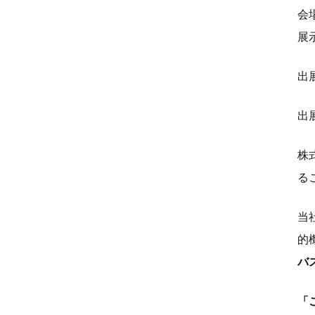
会
展
出
出
株
る
当
的
バ
「こ