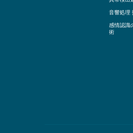
音響処理 
感情認識
術