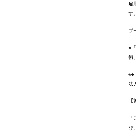
雇
す
ブ
※「
術
※
※
法
【
「
び