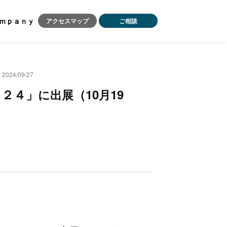
ｍｐａｎｙ
アクセスマップ
ご相談
2024/09/27
０２４」
（10
19
に
出
展
月