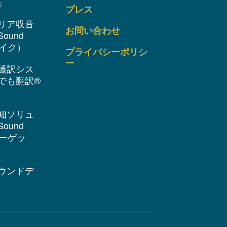
」
プレス
リア収音
お問い合わせ
ound
 マイク）
プライバシーポリシ
ー
通訳シス
でも翻訳®
知ソリュ
ound
 ターゲッ
ウンドデ