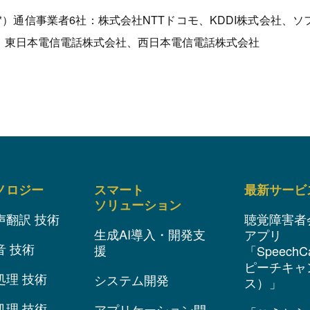
**）通信事業者6社：株式会社NTTドコモ、KDDI株式会社
、東日本電信電話株式会社、西日本電信電話株式会社
ノロジー
スマート
最新サービ
ソリューション
声翻訳 技術
聴覚障害者
生成AI導入・開発支
アプリ
音 技術
援
「SpeechC
ピーチキャ
処理 技術
システム開発
ス）」
処理 技術
アプリケーション開