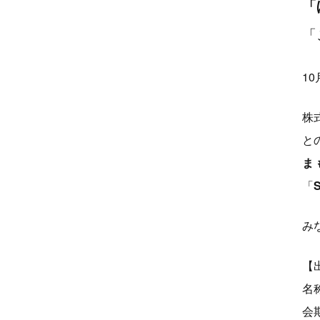
「
「
1
株
と
ま
「
み
【
名
会期