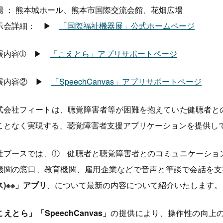
場 ： 熊本城ホール、熊本市国際交流会館、花畑広場
示会詳細： ▶
「国際福祉機器展」公式ホームページ
展内容➀ ▶
「こえとら」アプリサポートページ
展内容② ▶
「SpeechCanvas」アプリサポートページ
式会社フィートは、聴覚障害者等が困難を抱えていた健聴者と
ことなく実現する、聴覚障害者支援アプリケーションを提供し
社ブースでは、① 健聴者と聴覚障害者とのコミュニケーショ
機関の窓口、教育機関、雇用企業などで音声と筆談で会話を支
ス)※※」アプリ
、について最新の内容について紹介いたします。
えとら」「SpeechCanvas」
の提供により、操作性の向上