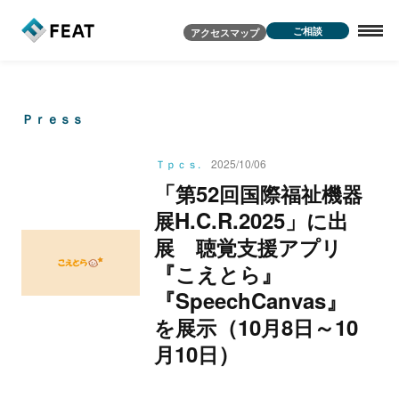
ご相談
アクセスマップ
Ｐｒｅｓｓ
Ｔｐｃｓ.
2025/10/06
「
52
第
回
国
際
福
祉
機
器
H.C.R.2025」
展
に
出
展
聴
覚
支
援
ア
プ
リ
『
』
こ
え
と
ら
『SpeechCanvas』
（10
8
～10
を
展
示
月
日
10
）
月
日