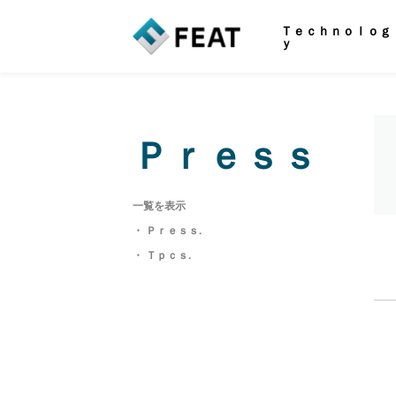
Ｔｅｃｈｎｏｌｏｇ
ｙ
Ｐｒｅｓｓ
一覧を表示
・ Ｐｒｅｓｓ.
・ Ｔｐｃｓ.