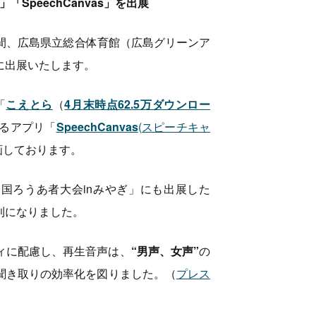
SpeechCanvas」を出展
）の間、広島県立総合体育館（広島グリーンア
に出展いたします。
「
こえとら
（
4月末時点62.5万ダウンロー
るアプリ「
SpeechCanvas
(スピーチキャ
画しております。
回全国ろうあ者大会inみやぎ」にも出展した
利になりました。
ィに配慮し、再生音声は、
“男声、女声”
の
聞き取りの効率化を図りました。（
プレス