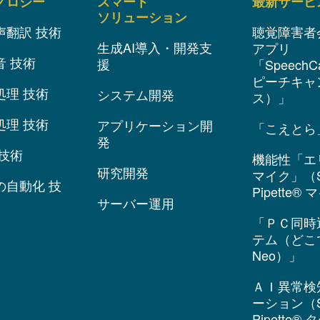
ノロジー
スマート
最新サービ
ソリューション
声翻訳 技術
聴覚障害者
生成AI導入・開発支
アプリ
音 技術
援
「SpeechC
ピーチキャ
処理 技術
システム開発
ス）」
処理 技術
アプリケーション開
「こえとら
発
技術
機能性「エ
研究開発
マイク」（S
の自動化 技
Pipette®
サーバー運用
「ＰＣ同時
テム（どこ
Neo）」
ＡＩ異常検
ーション（S
Pipette®