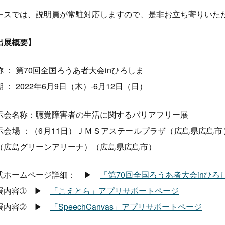
ースでは、説明員が常駐対応しますので、是非お立ち寄りいた
出展概要】
称 ： 第70回全国ろうあ者大会inひろしま
 ： 2022年6月9日（木）-6月12日（日）
示会名称：聴覚障害者の生活に関するバリアフリー展
示会場 ：（6月11日）ＪＭＳアステールプラザ（広島県広島市
（広島グリーンアリーナ）（広島県広島市）
式ホームページ詳細： ▶
「第70回全国ろうあ者大会inひ
展内容➀ ▶
「こえとら」アプリサポートページ
展内容➁ ▶
「SpeechCanvas」アプリサポートページ