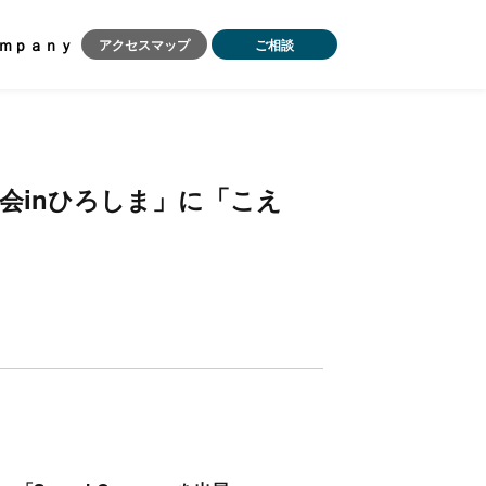
ｍｐａｎｙ
アクセスマップ
ご相談
in
」
「
会
ひ
ろ
し
ま
に
こ
え