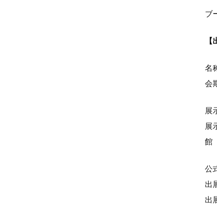
ブ
【
名
会期
展
展
館
公
出
出