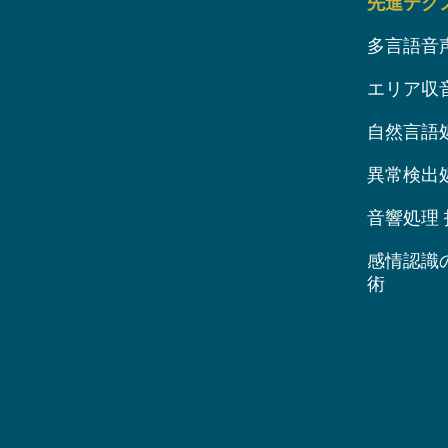
先進テク
多言語音
エリア収
自然言語
異常検出
音響処理 
感情認識
術