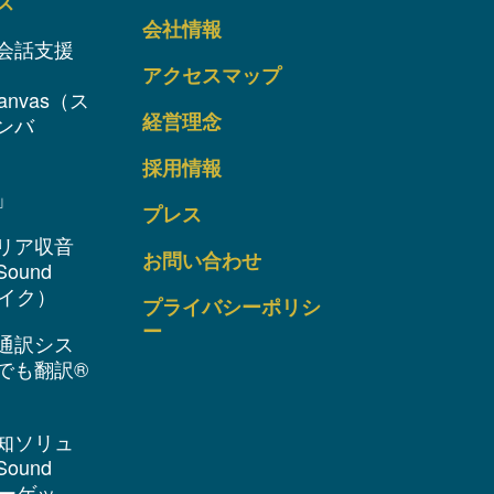
ス
会社情報
会話支援
アクセスマップ
anvas（ス
経営理念
ンバ
採用情報
」
プレス
リア収音
お問い合わせ
ound
 マイク）
プライバシーポリシ
ー
通訳シス
でも翻訳®
知ソリュ
ound
 ターゲッ