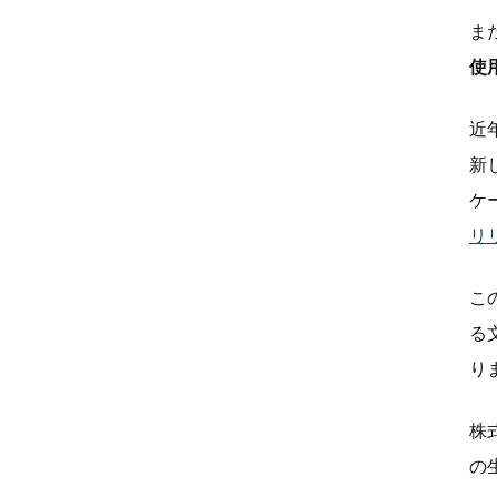
ま
使
近
新
ケ
リ
こ
る
り
株
の