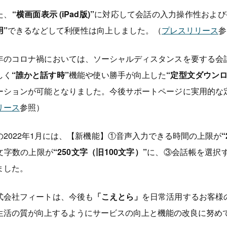
た、
“横画面表示 (iPad版)”
に対応して会話の入力操作性および
用”
できるなどして利便性は向上しました。（
プレスリリース
参
年のコロナ禍においては、ソーシャルディスタンスを要する会
しく
“誰かと話す時”
機能や使い勝手が向上した
“定型文ダウンロ
ーションが可能となりました。今後サポートページに実用的な
リース
参照）
の2022年1月には、【新機能】①音声入力できる時間の上限が
文字数の上限が
“250文字（旧100文字）”
に、③会話帳を選択
ました。
式会社フィートは、今後も
「こえとら」
を日常活用するお客様
生活の質が向上するようにサービスの向上と機能の改良に努め