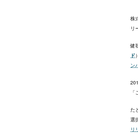
株
リ
健
ド
ン
2
「
た
選
リ