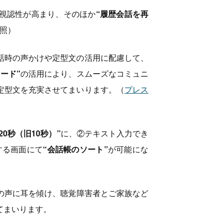
視認性が高まり、そのほか
“履歴会話を再
照）
話時の声かけや定型文の活用に配慮して、
ード”
の活用により、スムーズなコミュニ
定型文を充実させてまいります。（
プレス
“20秒（旧10秒）”
に、②テキスト入力でき
する画面にて
“会話帳のソート”
が可能にな
の声に耳を傾け、聴覚障害者とご家族など
てまいります。