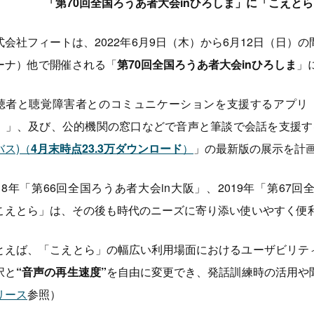
「第70回全国ろうあ者大会inひろしま」に「こえとら」「
式会社フィートは、2022年6月9日（木）から6月12日（日
ーナ）他で開催される「
第70回全国ろうあ者大会inひろしま
」
聴者と聴覚障害者とのコミュニケーションを支援するアプリ
）」、及び、公的機関の窓口などで音声と筆談で会話を支援す
バス)
（
4月末時点23.3万ダウンロード
）
」の最新版の展示を計
018年「第66回全国ろうあ者大会in大阪」、2019年「第67
こえとら」は、その後も時代のニーズに寄り添い使いやすく便
とえば、「こえとら」の幅広い利用場面におけるユーザビリテ
択と
“音声の再生速度”
を自由に変更でき、発話訓練時の活用や
リース
参照）