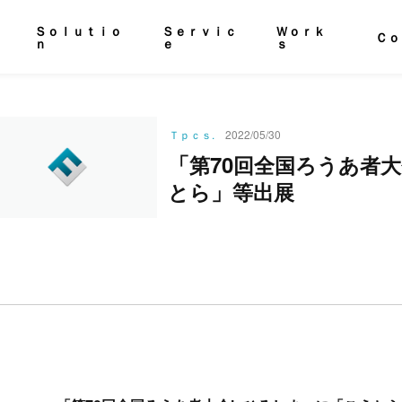
Ｓｏｌｕｔｉｏ
Ｓｅｒｖｉｃ
Ｗｏｒｋ
Ｃｏ
ｎ
ｅ
ｓ
Ｔｐｃｓ.
2022/05/30
「
70
第
回
全
国
ろ
う
あ
者
大
」
と
ら
等
出
展