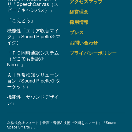
アクセスマップ
リ「SpeechCanvas（ス
ピーチキャンバス）」
経営理念
「こえとら」
採用情報
機能性「エリア収音マイ
プレス
ク」（Sound Pipette® マ
イク）
お問い合わせ
「ＰＣ同時通訳システム
プライバシーポリシー
（どこでも翻訳®
Neo）」
ＡＩ異常検知ソリューシ
ョン（Sound Pipette® タ
ーゲット）
機能性「サウンドデザイ
ン」
© 株式会社フィート｜音声・音響AI技術で空間をスマートに「Sound
Space Smart®」」.