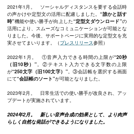
2021年1月。 ソーシャルディスタンスを要する会話時
の声かけや定型文の活用に配慮しました。
“誰かと話す
時”
機能や使い勝手が向上した
“定型文ダウンロード”
の
活用により、スムーズなコミュニケーションが可能とな
りました。今後、サポートページに実用的な定型文を充
実させてまいります。（
プレスリリース
参照）
2022年1月。 ①音声入力できる時間の上限が
“20秒
（旧10秒）”
。②テキスト入力できる文字数の上限
が
“250文字（旧100文字）”
。③会話帳を選択する画面
にて
“会話帳のソート”
が可能となりました。
2023年2月。 日常生活での使い勝手が改良され、アッ
プデートが実施されています。
2024年2月。 新しい音声合成の効果として、より肉声
らしく自然な発話ができるようになりました。