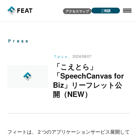
ご相談
アクセスマップ
Ｐｒｅｓｓ
Ｔｐｃｓ.
2024/08/07
「
」
こ
え
と
ら
「SpeechCanvas for
Biz」
リ
ー
フ
レ
ッ
ト
公
（NEW）
開
フィートは、２つのアプリケーションサービス展開して