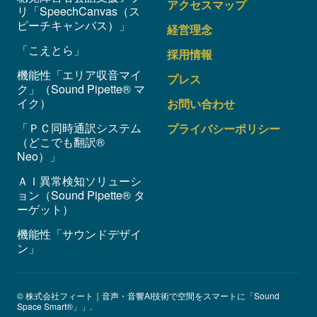
アクセスマップ
リ「SpeechCanvas（ス
ピーチキャンバス）」
経営理念
「こえとら」
採用情報
機能性「エリア収音マイ
プレス
ク」（Sound Pipette® マ
イク）
お問い合わせ
「ＰＣ同時通訳システム
プライバシーポリシー
（どこでも翻訳®
Neo）」
ＡＩ異常検知ソリューシ
ョン（Sound Pipette® タ
ーゲット）
機能性「サウンドデザイ
ン」
© 株式会社フィート｜音声・音響AI技術で空間をスマートに「Sound
Space Smart®」」.