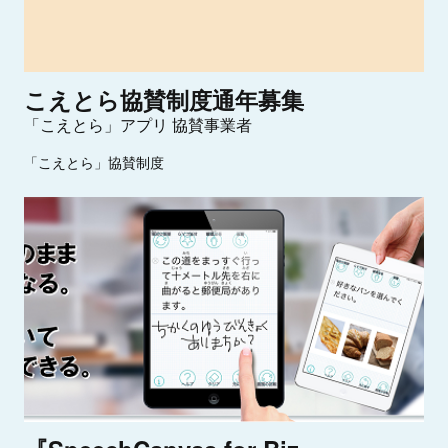
こ
え
と
ら
協
賛
制
度
通
年
募
集
「こえとら」アプリ 協賛事業者
「こえとら」協賛制度