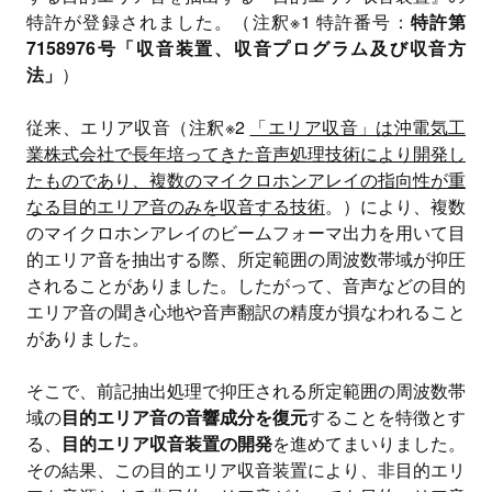
特許が登録されました。（注釈※1 特許番号：
特許第
7158976号「収音装置、収音プログラム及び収音方
法」
）
従来、エリア収音（注釈※2
「エリア収音」は沖電気工
業株式会社で長年培ってきた音声処理技術により開発し
たものであり、複数のマイクロホンアレイの指向性が重
なる目的エリア音のみを収音する技術
。）により、複数
のマイクロホンアレイのビームフォーマ出力を用いて目
的エリア音を抽出する際、所定範囲の周波数帯域が抑圧
されることがありました。したがって、音声などの目的
エリア音の聞き心地や音声翻訳の精度が損なわれること
がありました。
そこで、前記抽出処理で抑圧される所定範囲の周波数帯
域の
目的エリア音の音響成分を復元
することを特徴とす
る、
目的エリア収音装置の開発
を進めてまいりました。
その結果、この目的エリア収音装置により、非目的エリ