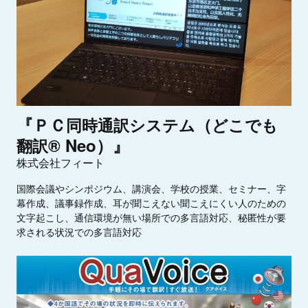
『ＰＣ
（
同
時
通
訳
シ
ス
テ
ム
ど
こ
で
も
® Neo）』
翻
訳
株式会社フィート
国際会議やシンポジウム、講演会、学校の授業、セミナー、字
幕作成、議事録作成、耳が聞こえない聞こえにくい人のための
文字起こし、通信環境が無い場所での多言語対応、秘匿性が要
求される状況での多言語対応