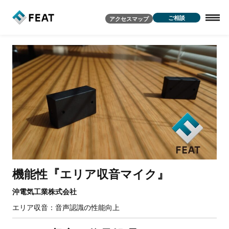
ご相談
アクセスマップ
『
』
機
能
性
エ
リ
ア
収
音
マ
イ
ク
沖電気工業株式会社
エリア収音：音声認識の性能向上