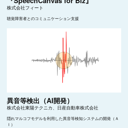
『SpeechCanvas for Biz』
株式会社フィート
聴覚障害者とのコミュニケーション支援
（AI
）
異
音
等
検
出
開
発
株式会社東陽テクニカ、日産自動車株式会社
隠れマルコフモデルを利用した異音等検知システムの開発（Ａ
Ｉ）